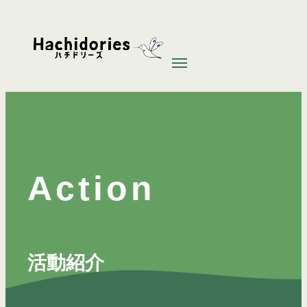
内
容
を
ス
キ
ッ
プ
Action
活動紹介